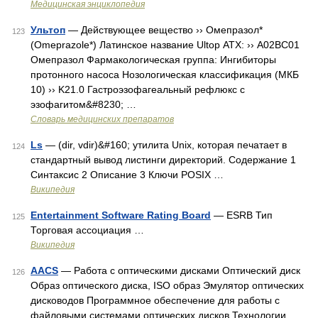
Медицинская энциклопедия
Ультоп
— Действующее вещество ›› Омепразол*
123
(Omeprazole*) Латинское название Ultop АТХ: ›› A02BC01
Омепразол Фармакологическая группа: Ингибиторы
протонного насоса Нозологическая классификация (МКБ
10) ›› K21.0 Гастроэзофагеальный рефлюкс с
эзофагитом&#8230; …
Словарь медицинских препаратов
Ls
— (dir, vdir)&#160; утилита Unix, которая печатает в
124
стандартный вывод листинги директорий. Содержание 1
Синтаксис 2 Описание 3 Ключи POSIX …
Википедия
Entertainment Software Rating Board
— ESRB Тип
125
Торговая ассоциация …
Википедия
AACS
— Работа с оптическими дисками Оптический диск
126
Образ оптического диска, ISO образ Эмулятор оптических
дисководов Программное обеспечение для работы с
файловыми системами оптических дисков Технологии