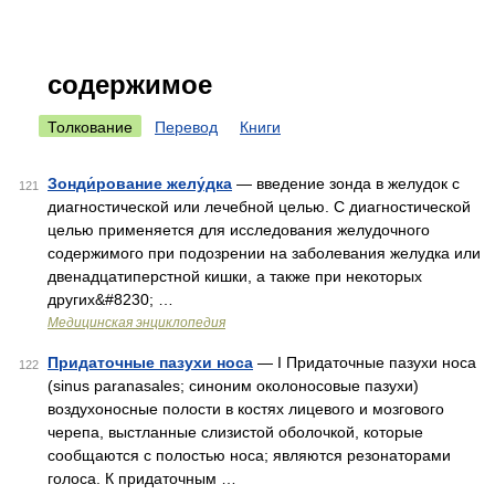
содержимое
Толкование
Перевод
Книги
Зонди́рование желу́дка
— введение зонда в желудок с
121
диагностической или лечебной целью. С диагностической
целью применяется для исследования желудочного
содержимого при подозрении на заболевания желудка или
двенадцатиперстной кишки, а также при некоторых
других&#8230; …
Медицинская энциклопедия
Придаточные пазухи носа
— I Придаточные пазухи носа
122
(sinus paranasales; синоним околоносовые пазухи)
воздухоносные полости в костях лицевого и мозгового
черепа, выстланные слизистой оболочкой, которые
сообщаются с полостью носа; являются резонаторами
голоса. К придаточным …