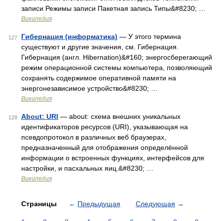
записи Режимы записи Пакетная запись Типы&#8230; …
Википедия
Гибернация (информатика)
— У этого термина
127
существуют и другие значения, см. Гибернация.
Гибернация (англ. Hibernation)&#160; энергосберегающий
режим операционной системы компьютера, позволяющий
сохранять содержимое оперативной памяти на
энергонезависимое устройство&#8230; …
Википедия
About: URI
— about: схема внешних уникальных
128
идентификаторов ресурсов (URI), указывающая на
псевдопротокол в различных веб браузерах,
предназначенный для отображения определённой
информации о встроенных функциях, интерфейсов для
настройки, и пасхальных яиц.&#8230; …
Википедия
Страницы
←
Предыдущая
Следующая
→